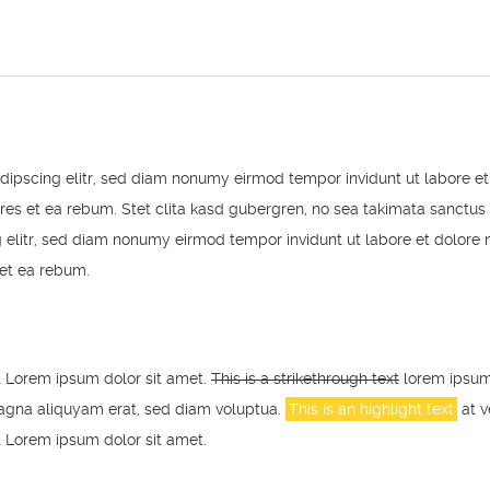
adipscing elitr, sed diam nonumy eirmod tempor invidunt ut labore 
res et ea rebum. Stet clita kasd gubergren, no sea takimata sanctus
g elitr, sed diam nonumy eirmod tempor invidunt ut labore et dolor
 et ea rebum.
t Lorem ipsum dolor sit amet.
This is a strikethrough text
lorem ipsum 
agna aliquyam erat, sed diam voluptua.
This is an highlight text
at v
t Lorem ipsum dolor sit amet.