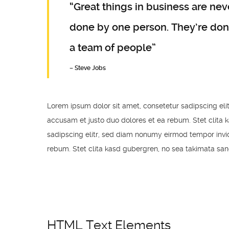
“Great things in business are nev
done by one person. They’re do
a team of people”
– Steve Jobs
Lorem ipsum dolor sit amet, consetetur sadipscing el
accusam et justo duo dolores et ea rebum. Stet clita 
sadipscing elitr, sed diam nonumy eirmod tempor invid
rebum. Stet clita kasd gubergren, no sea takimata san
HTML Text Elements