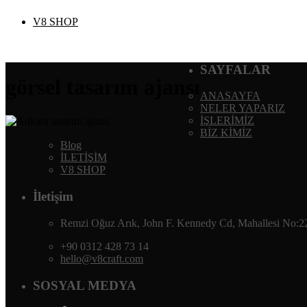
V8 SHOP
SAYFALAR
görsel tasarım ajansı
ANASAYFA
NELER YAPARIZ
İŞLERİMİZ
BİZ KİMİZ
Blog
İLETİŞİM
V8 SHOP
İletişim
Remzi Oğuz Arık, John F. Kennedy Cd, Mahallesi No:2
+90 0312 428 73 14
hello@v8craft.com
SOSYAL MEDYA