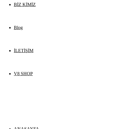
BİZ KİMİZ
Blog
İLETİŞİM
V8 SHOP
ANASAYFA