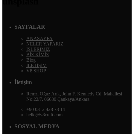
unsplash
SAYFALAR
ANASAYFA
NELER YAPARIZ
İŞLERİMİZ
BİZ KİMİZ
Blog
İLETİŞİM
V8 SHOP
İletişim
Remzi Oğuz Arık, John F. Kennedy Cd, Mahallesi
No:22/7, 06680 Çankaya/Ankara
+90 0312 428 73 14
hello@v8craft.com
SOSYAL MEDYA