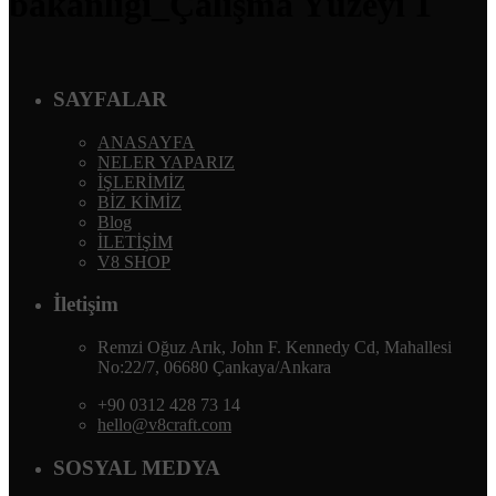
bakanlığı_Çalışma Yüzeyi 1
SAYFALAR
ANASAYFA
NELER YAPARIZ
İŞLERİMİZ
BİZ KİMİZ
Blog
İLETİŞİM
V8 SHOP
İletişim
Remzi Oğuz Arık, John F. Kennedy Cd, Mahallesi
No:22/7, 06680 Çankaya/Ankara
+90 0312 428 73 14
hello@v8craft.com
SOSYAL MEDYA