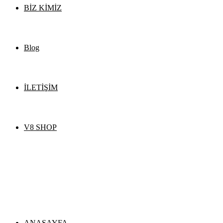
BİZ KİMİZ
Blog
İLETİŞİM
V8 SHOP
ANASAYFA