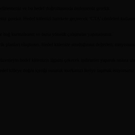
lirlemeniz ve bu hedef doğrultusunda ilerlemeniz gerekir.
meniz gerekir. Hedef kitlenizi harekete geçirecek ‘CTA’ cümleleri kullan
le bağ kurmalısınız ve buna yönelik çalışmalar yapmalısınız.
erik planları oluşturun. Hedef kitlenize sunduğunuz değerleri, misyonu
nleyin hedef kitlenizin ilgisini çekecek indirimler yaparak onlara ula
def kitleye doğru içeriği sunarak markanızı ileriye taşımak istiyorsanı