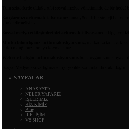
Tüm sektörlerde olduğu gibi sosyal medya yönetiminde de bir hedef be
Satışlarınızı arttırmak istiyorsanız
buna yönelik bir strateji belirle
yönlendirmelisiniz.
Sosyal medya etkileşimlerinizi arttırmak istiyorsanız
takipçileriniz
Marka bilinirliğinizi arttırmak istiyorsanız
, markanızı tanıtacak iç
farklı olduğunuzu ortaya koymalısınız.
Web site trafiğini arttırmak istiyorsanız
buna uygun kampanyalar düze
Sosyal Medyadaki varlığınızı en iyi şekilde konumlandırarak, doğru he
SAYFALAR
ANASAYFA
NELER YAPARIZ
İŞLERİMİZ
BİZ KİMİZ
Blog
İLETİŞİM
V8 SHOP