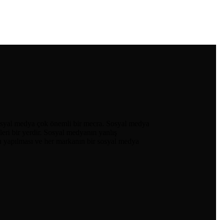
 sosyal medya çok önemli bir mecra. Sosyal medya
ikleri bir yerdir. Sosyal medyanın yanlış
u yapılması ve her markanın bir sosyal medya