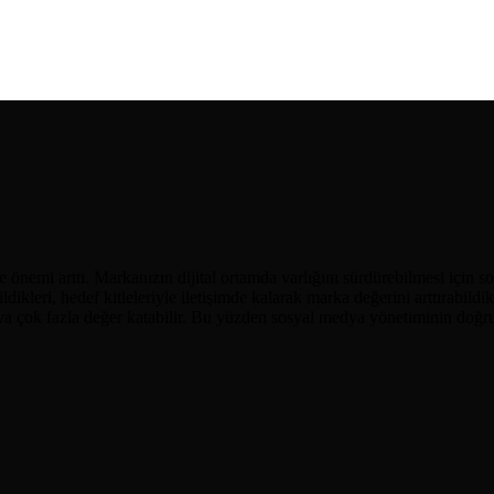
 önemi arttı. Markanızın dijital ortamda varlığını sürdürebilmesi için
bildikleri, hedef kitleleriyle iletişimde kalarak marka değerini arttırabild
ya çok fazla değer katabilir. Bu yüzden sosyal medya yönetiminin doğr