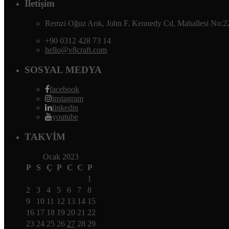
İletişim
Remzi Oğuz Arık, John F. Kennedy Cd, Mahallesi No:2
+90 0312 428 73 14
hello@v8craft.com
SOSYAL MEDYA
facebook
instagram
linkedin
youtube
TAKVİM
Ocak 2023
P
S
Ç
P
C
C
P
1
2
3
4
5
6
7
8
9
10
11
12
13
14
15
16
17
18
19
20
21
22
23
24
25
26
27
28
29