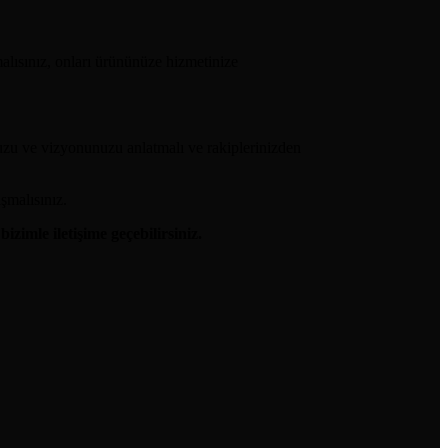
malısınız, onları ürününüze hizmetinize
nuzu ve vizyonunuzu anlatmalı ve rakiplerinizden
şmalısınız.
z
bizimle iletişime geçebilirsiniz.