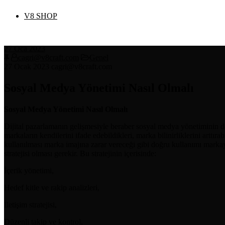
V8 SHOP
27
Oca 2023
cagri@v8craft.com
Genel
27 Ocak 2023
cagri@v8craft.com
Sosyal Medya Yönetimi Nasıl Olmalı
Sosyal Medya Yönetimi Nasıl Olmalı
Dijital pazarlamanın gelişmesiyle beraber sosyal medya yönetiminin de
markaların kendilerini ifade edebildikleri, marka bilinirliklerini arttıra
kullanılması marka imajına zarar vereceği gibi doğru kullanımı marka
stratejisi olması gerekir. Bu stratejinin içerisinde:
İçerik yönetimi,
Hedef kitle ve rakip analizleri,
İletişim stratejisi,
Düzenli takip ve kontrol,